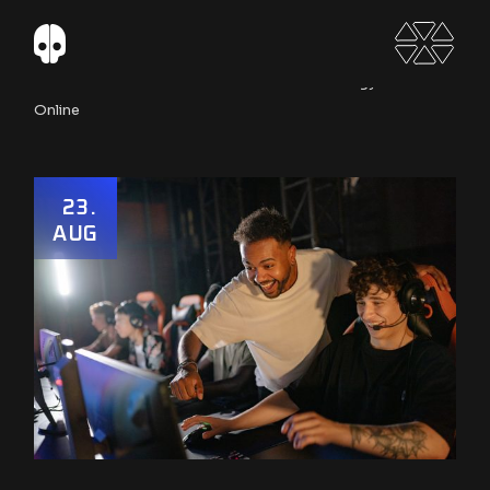
Home
Tech
Communities For Battle Strategy Games
Online
23
AUG