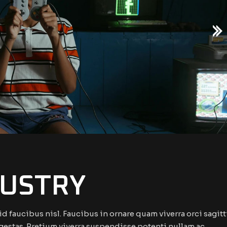
DUSTRY
 faucibus nisl. Faucibus in ornare quam viverra orci sagitt
t egestas. Pretium viverra suspendisse potenti nullam ac.