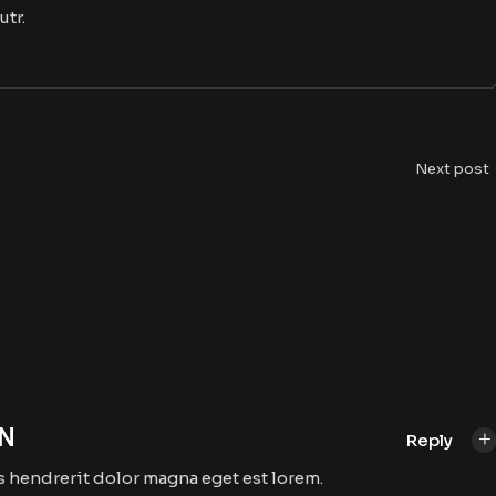
utr.
Next post
N
Reply
s hendrerit dolor magna eget est lorem.