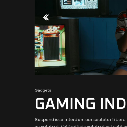
Gadgets
GAMING IN
Suspendisse interdum consectetur libero id
eu volutpat. Vel facilisis volutpat est veli