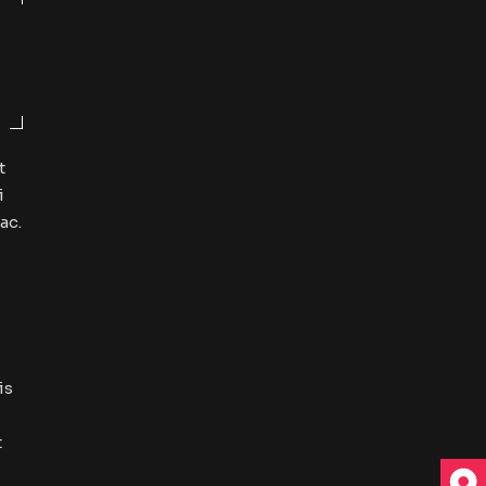
t
i
ac.
is
t