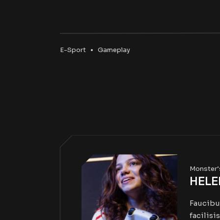
E-Sport
Gameplay
Monster’
HELE
Faucibus
facilisi