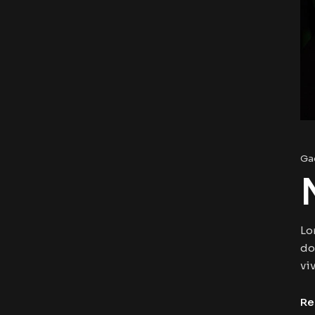
Ga
Lo
do
viv
Re