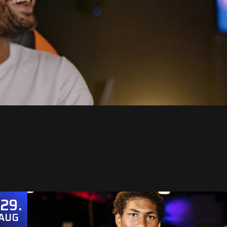
29
AUG