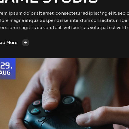
rem ipsum dolor sit amet, consectetur adipiscing elit, sed
lore magna aliqua.Suspendisse interdum consectetur libero
erra orci sagittis eu volutpat. Vel facilisis volutpat est velit
+
ad More
29
AUG